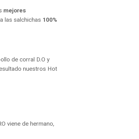
os
mejores
a las salchichas
100%
pollo de corral D.O y
resultado nuestros Hot
BRO viene de hermano,