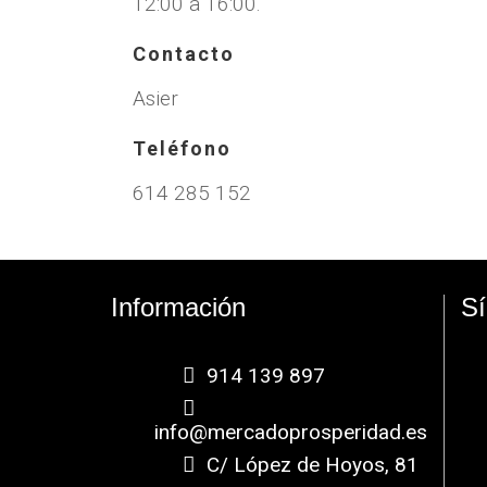
12:00 a 16:00.
Contacto
Asier
Teléfono
614 285 152
Información
S
914 139 897
info@mercadoprosperidad.es
C/ López de Hoyos, 81