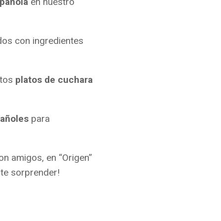
pañola
en nuestro
dos con ingredientes
ntos
platos de cuchara
añoles
para
on amigos, en “Origen”
ate sorprender!