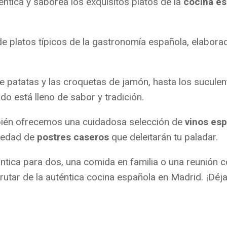
éntica y saborea los exquisitos platos de la
cocina es
de platos típicos de la gastronomía española, elabora
de patatas y las croquetas de jamón, hasta los sucule
do está lleno de sabor y tradición.
ién ofrecemos una cuidadosa selección de
vinos esp
iedad de
postres caseros
que deleitarán tu paladar.
ica para dos, una comida en familia o una reunión c
rutar de la auténtica cocina española en Madrid. ¡Déj