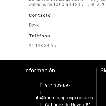
Sábados de 10:00 a 14:30 y 17:30 a 20
Contacto
David
Teléfono
91 128 84 65
Información
S
914 139 897
info@mercadoprosperidad.es
C/ López de Hoyos, 81