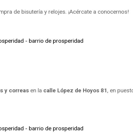
mpra de bisutería y relojes. ¡Acércate a conocernos!
d
es y correas
en la
calle
López de Hoyos 81
, en puest